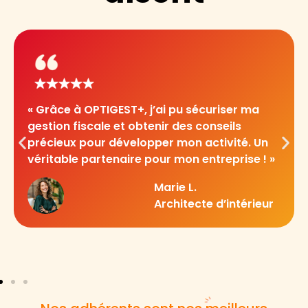
« Grâce à OPTIGEST+, j’ai pu sécuriser ma
gestion fiscale et obtenir des conseils
précieux pour développer mon activité. Un
véritable partenaire pour mon entreprise ! »
Marie L.
Architecte d’intérieur