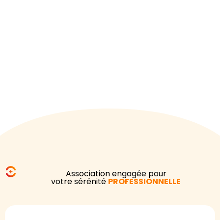
commerçants et petites entreprises avec rigueur et
proximité. De leur union est née Optigest+, une
structure moderne et agile, fruit d’une longue
expérience du terrain et d’une volonté commune :
offrir aux professionnels un accompagnement fiscal
fiable, expert et adapté aux enjeux d’aujourd’hui.
Association engagée pour
votre sérénité
PROFESSIONNELLE