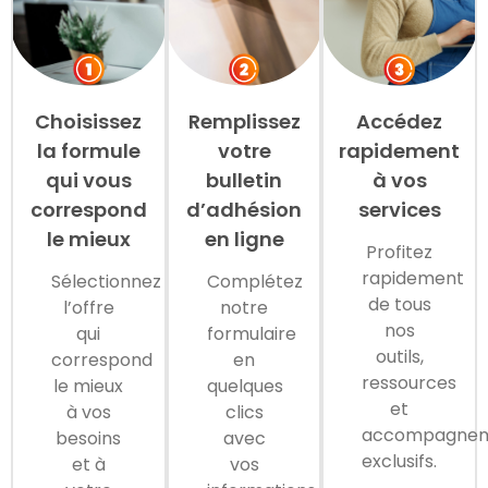
Choisissez
Remplissez
Accédez
la formule
votre
rapidement
qui vous
bulletin
à vos
correspond
d’adhésion
services
le mieux
en ligne
Profitez
rapidement
Sélectionnez
Complétez
de tous
l’offre
notre
nos
qui
formulaire
outils,
correspond
en
ressources
le mieux
quelques
et
à vos
clics
accompagne
besoins
avec
exclusifs.
et à
vos