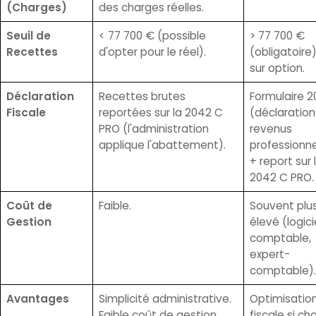
(Charges)
des charges réelles.
Seuil de
< 77 700 € (possible
> 77 700 €
Recettes
d'opter pour le réel).
(obligatoire
sur option.
Déclaration
Recettes brutes
Formulaire 
Fiscale
reportées sur la 2042 C
(déclaration
PRO (l'administration
revenus
applique l'abattement).
professionne
+ report sur 
2042 C PRO.
Coût de
Faible.
Souvent plu
Gestion
élevé (logici
comptable,
expert-
comptable).
Avantages
Simplicité administrative.
Optimisatio
Faible coût de gestion.
fiscale si ch