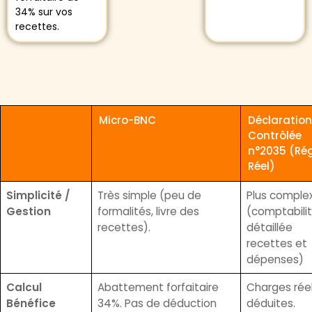
34% sur vos
recettes.
Micro-BNC
Déclaration
Contrôlée
n°2035 (Ré
Réel)
Simplicité /
Très simple (peu de
Plus comple
Gestion
formalités, livre des
(comptabili
recettes).
détaillée
recettes et
dépenses)
Calcul
Abattement forfaitaire
Charges réel
Bénéfice
34%. Pas de déduction
déduites.