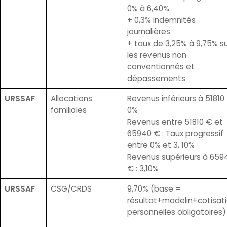
0% à 6,40%.
+ 0,3% indemnités
journalières
+ taux de 3,25% à 9,75% s
les revenus non
conventionnés et
dépassements
URSSAF
Allocations
Revenus inférieurs à 51810 
familiales
0%
Revenus entre 51810 € et
65940 € : Taux progressif
entre 0% et 3, 10%
Revenus supérieurs à 659
€ : 3,10%
URSSAF
CSG/CRDS
9,70% (base =
résultat+madelin+cotisat
personnelles obligatoires)