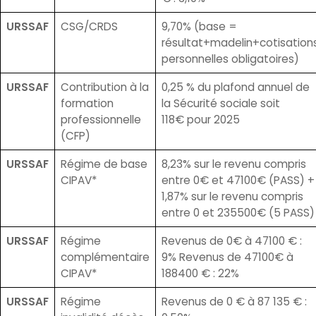
URSSAF
CSG/CRDS
9,70% (base =
résultat+madelin+cotisation
personnelles obligatoires)
URSSAF
Contribution à la
0,25 % du plafond annuel de
formation
la Sécurité sociale soit
professionnelle
118€ pour 2025
(CFP)
URSSAF
Régime de base
8,23% sur le revenu compris
CIPAV*
entre 0€ et 47100€ (PASS) +
1,87% sur le revenu compris
entre 0 et 235500€ (5 PASS)
URSSAF
Régime
Revenus de 0€ à 47100 € :
complémentaire
9% Revenus de 47100€ à
CIPAV*
188400 € : 22%
URSSAF
Régime
Revenus de 0 € à 87 135 € :