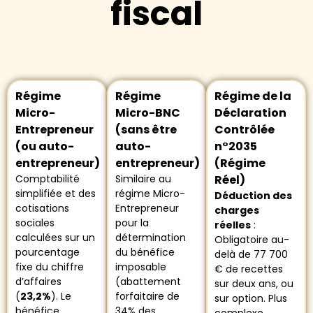
fiscal
Régime
Régime
Régime de la
Micro-
Micro-BNC
Déclaration
Entrepreneur
(sans être
Contrôlée
(ou auto-
auto-
n°2035
entrepreneur)
entrepreneur)
(Régime
Comptabilité
Similaire au
Réel)
simplifiée et des
régime Micro-
Déduction des
cotisations
Entrepreneur
charges
sociales
pour la
réelles
:
calculées sur un
détermination
Obligatoire au-
pourcentage
du bénéfice
delà de 77 700
fixe du chiffre
imposable
€ de recettes
d’affaires
(abattement
sur deux ans, ou
(
23,2%
). Le
forfaitaire de
sur option. Plus
bénéfice
34% des