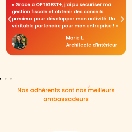
« Grâce à OPTIGEST+, j’ai pu sécuriser ma
gestion fiscale et obtenir des conseils
précieux pour développer mon activité. Un
véritable partenaire pour mon entreprise ! »
Marie L.
Architecte d’intérieur
Nos adhérents sont nos meilleurs
ambassadeurs