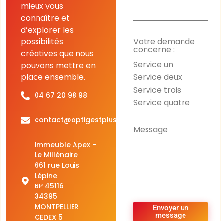
mieux vous
connaître et
d’explorer les
possibilités
Votre demande
concerne :
créatives que nous
Service un
pouvons mettre en
Service deux
place ensemble.
Service trois
04 67 20 98 98
Service quatre
contact@optigestplus.org
Message
Immeuble Apex –
Le Millénaire
661 rue Louis
Lépine
BP 45116
34395
MONTPELLIER
Envoyer un
message
CEDEX 5