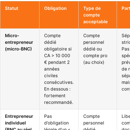
Statut
Obligation
Type de
Part
compte
acceptable
Micro-
Compte
Compte
Sép
entrepreneur
dédié
personnel
stri
(micro-BNC)
obligatoire si
dédié ou
Pas
CA > 10 000
compte pro
spé
€ pendant 2
(au choix)
pré
années
de 
civiles
sép
consécutives.
mai
En dessous :
cont
fortement
recommandé.
Entrepreneur
Pas
Compte
Libe
individuel
d’obligation
personnel
com
(BNC au réel,
légale d’un «
dédié
doc