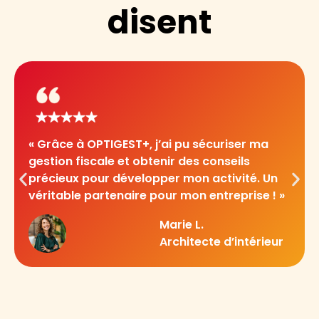
disent
« Grâce à OPTIGEST+, j’ai pu sécuriser ma
gestion fiscale et obtenir des conseils
précieux pour développer mon activité. Un
véritable partenaire pour mon entreprise ! »
Marie L.
Architecte d’intérieur