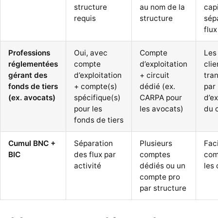
structure
au nom de la
capi
requis
structure
sép
flux
Professions
Oui, avec
Compte
Les
réglementées
compte
d’exploitation
clie
gérant des
d’exploitation
+ circuit
tra
fonds de tiers
+ compte(s)
dédié (ex.
par
(ex. avocats)
spécifique(s)
CARPA pour
d’ex
pour les
les avocats)
du 
fonds de tiers
Cumul BNC +
Séparation
Plusieurs
Faci
BIC
des flux par
comptes
com
activité
dédiés ou un
les 
compte pro
par structure