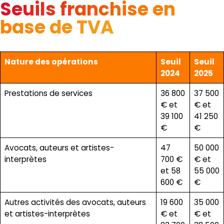
Seuils franchise en
base de TVA
Nature des opérations
Seuil
Seuil
2024
2025
Prestations de services
36 800
37 500
€ et
€ et
39 100
41 250
€
€
Avocats, auteurs et artistes-
47
50 000
interprètes
700 €
€ et
et 58
55 000
600 €
€
Autres activités des avocats, auteurs
19 600
35 000
et artistes-interprètes
€ et
€ et