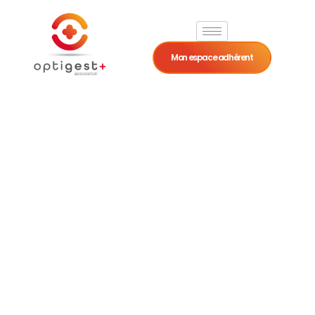
Mon espace adhérent
Chiffres clés -
Professions
libérales
Revenus 2025