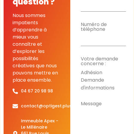
question ?
Nous sommes
impatients
Numéro de
téléphone
d’apprendre à
mieux vous
connaître et
d’explorer les
possibilités
Votre demande
concerne :
créatives que nous
Adhésion
pouvons mettre en
Demande
place ensemble.
d'informations
04 67 20 98 98
Message
contact@optigest.plus
Immeuble Apex -
Le Millénaire
661 Rue Louis