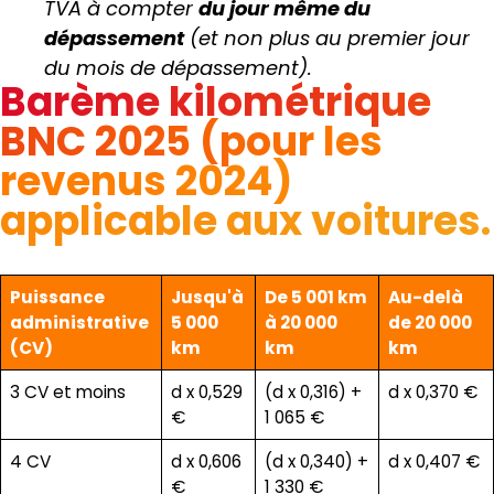
TVA à compter
du jour même du
dépassement
(et non plus au premier jour
du mois de dépassement).
Barème kilométrique
BNC 2025 (pour les
revenus 2024)
applicable aux voitures.
Puissance
Jusqu'à
De 5 001 km
Au-delà
administrative
5 000
à 20 000
de 20 000
(CV)
km
km
km
3 CV et moins
d x 0,529
(d x 0,316) +
d x 0,370 €
€
1 065 €
4 CV
d x 0,606
(d x 0,340) +
d x 0,407 €
€
1 330 €