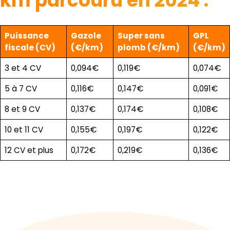
km parcouru en 2024 :
Puissance
Gazole
Super sans
GPL
fiscale (CV)
(€/km)
plomb (€/km)
(€/km)
3 et 4 CV
0,094€
0,119€
0,074€
5 à 7 CV
0,116€
0,147€
0,091€
8 et 9 CV
0,137€
0,174€
0,108€
10 et 11 CV
0,155€
0,197€
0,122€
12 CV et plus
0,172€
0,219€
0,136€