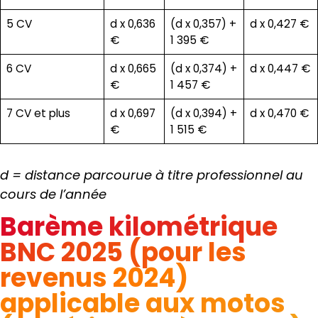
5 CV
d x 0,636
(d x 0,357) +
d x 0,427 €
€
1 395 €
6 CV
d x 0,665
(d x 0,374) +
d x 0,447 €
€
1 457 €
7 CV et plus
d x 0,697
(d x 0,394) +
d x 0,470 €
€
1 515 €
d = distance parcourue à titre professionnel au
cours de l’année
Barème kilométrique
BNC 2025 (pour les
revenus 2024)
applicable aux motos