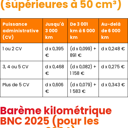
(supérieures à 50 cm³)
Puissance
Jusqu'à
De 3 001
Au-delà
administrative
3 000
km à 6 000
de 6 000
(CV)
km
km
km
1 ou 2 CV
d x 0,395
(d x 0,099) +
d x 0,248 €
€
891 €
3, 4 ou 5 CV
d x 0,468
(d x 0,082) +
d x 0,275 €
€
1 158 €
Plus de 5 CV
d x 0,606
(d x 0,079) +
d x 0,343 €
€
1 583 €
Barème kilométrique
BNC 2025 (pour les