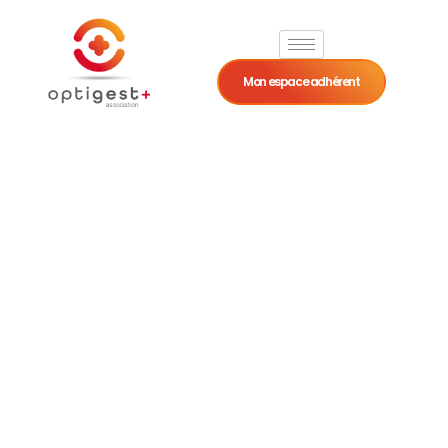
Mon espace adhérent
Déduire ses frais
de véhicules en
BNC : frais réels
ou barème