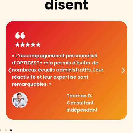
disent
« L’accompagnement personnalisé
d’OPTIGEST+ m’a permis d’éviter de
nombreux écueils administratifs. Leur
réactivité et leur expertise sont
remarquables. »
Thomas D.
Consultant
indépendant