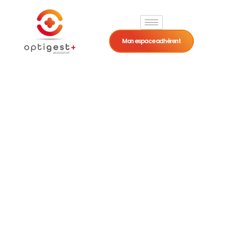
Mon espace adhérent
Différences
location
nue/location
meublée