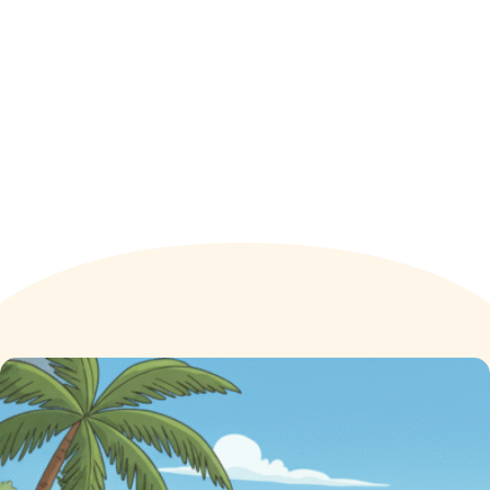
plaisir et
optimisation
fiscale !
A l’attention de nos adhérents