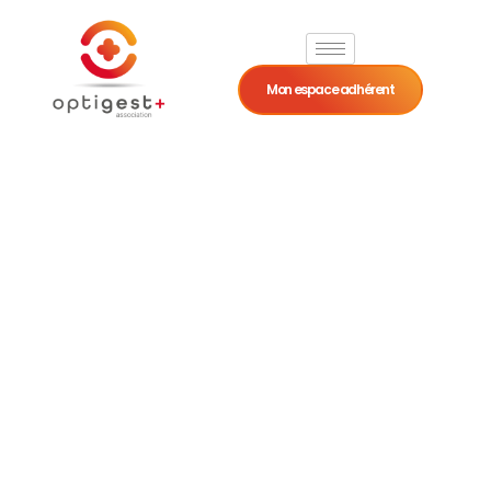
Mon espace adhérent
Chèques-
vacances et
professions
libérales : alliez