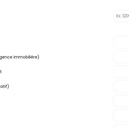
(agence immobilière)
t
atif)