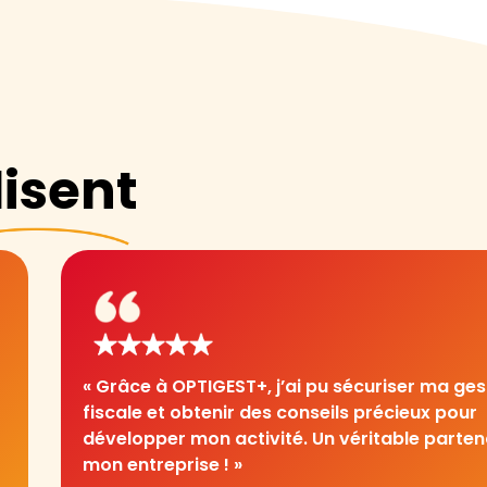
isent
« Grâce à OPTIGEST+, j’ai pu sécuriser ma ges
fiscale et obtenir des conseils précieux pour
développer mon activité. Un véritable parten
mon entreprise ! »