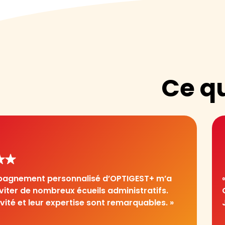
Ce q
pagnement personnalisé d’OPTIGEST+ m’a
viter de nombreux écueils administratifs.
ivité et leur expertise sont remarquables. »