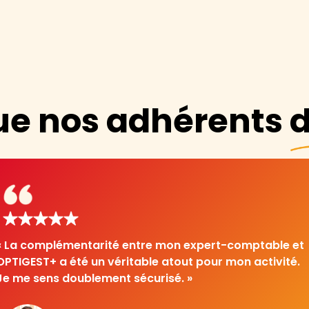
ue nos adhérents d
« La complémentarité entre mon expert-comptable et
OPTIGEST+ a été un véritable atout pour mon activité.
Je me sens doublement sécurisé. »