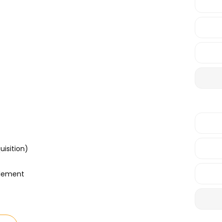
uisition)
blement