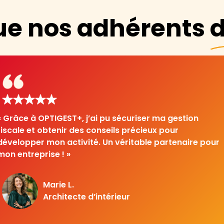
ue nos adhérents d
« En tant que jeune entrepreneur, j’avais besoin d’un
cadre structuré. OPTIGEST+ m’a fourni tous les outils
nécessaires pour démarrer sereinement. »
Sophie M.
Créatrice d’entreprise