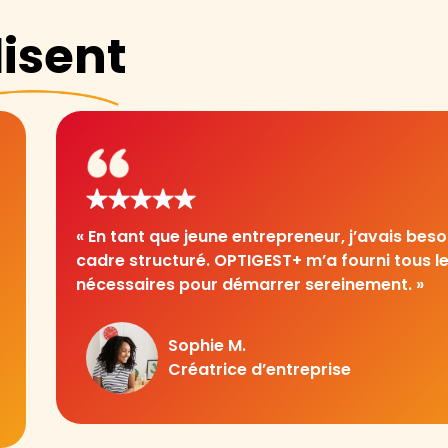
isent
« L’accompagnement personnalisé d’OPTIGE
permis d’éviter de nombreux écueils administ
Leur réactivité et leur expertise sont remarqu
Thomas D.
Consultant indépendant