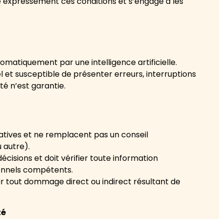
te expressément ces conditions et s’engage à les
matiquement par une intelligence artificielle.
 et susceptible de présenter erreurs, interruptions
ité n’est garantie.
atives et ne remplacent pas un conseil
u autre).
décisions et doit vérifier toute information
ionnels compétents.
ur tout dommage direct ou indirect résultant de
té