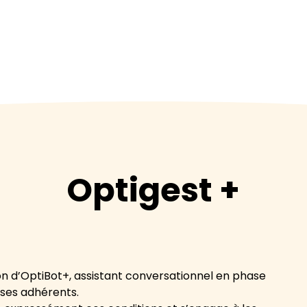
ons générales d'uti
OptiGest+ vous accompagne pour sécuriser et
optimiser votre activité
Optigest +
tion d’OptiBot+, assistant conversationnel en phase
ses adhérents.